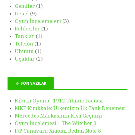
a
Gemiler
(1)
m
Genel
(9)
Oyun İncelemeleri
(3)
Rehberler
(1)
Tanklar
(1)
Telefon
(1)
Ubuntu
(1)
Uçaklar
(2)
SON YAZILAR
Kibrin Oyunu : 1912 Titanic Faciası
MKE Kırıkkale: Ülkemizin İlk Tank Denemesi
Mercedes Markasının Kısa Geçmişi
Oyun İncelemesi | The Witcher 3
F/P Canavarı: Xiaomi Redmi Note 8