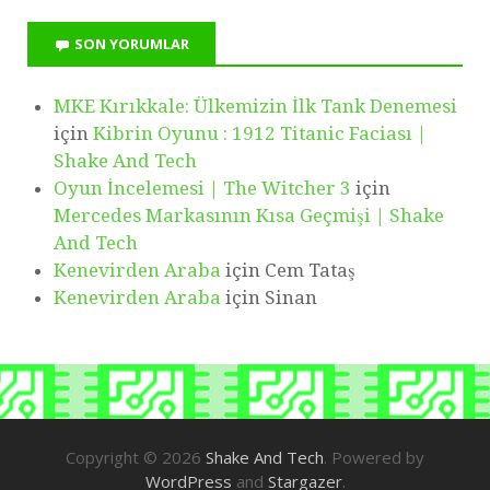
SON YORUMLAR
MKE Kırıkkale: Ülkemizin İlk Tank Denemesi
için
Kibrin Oyunu : 1912 Titanic Faciası |
Shake And Tech
Oyun İncelemesi | The Witcher 3
için
Mercedes Markasının Kısa Geçmişi | Shake
And Tech
Kenevirden Araba
için
Cem Tataş
Kenevirden Araba
için
Sinan
Copyright © 2026
Shake And Tech
. Powered by
WordPress
and
Stargazer
.