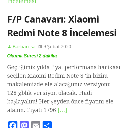
F/P Canavarı: Xiaomi
Redmi Note 8 İncelemesi
Barbarosa
9 Şubat 2020
Okuma Süresi
2
dakika
Geçtiğimiz yılda fiyat performans harikası
seçilen Xiaomi Redmi Note 8 ‘in bizim
makalemizde ele alacağımız versiyonu
128 gblık versiyon olacak. Hadi
başlayalım! Her şeyden önce fiyatını ele
alalım. Fiyatı 1796
[…]
F
M
E
S